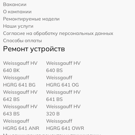
Вакансии
О компании
Ремонтируемые модели
Наши услуги
Согласие на обработку персональных данных
Способы оплаты
Ремонт устройств
Weissgauff HV
Weissgauff HV
640 BK
640 BS
Weissgauff
Weissgauff
HGRG 641 BG
HGRG 641 OG
Weissgauff HV
Weissgauff HV
642 BS
641 BS
Weissgauff HV
Weissgauff HV
643 BS
320 B
Weissgauff
Weissgauff
HGRG 641 ANR
HGRG 641 OWR