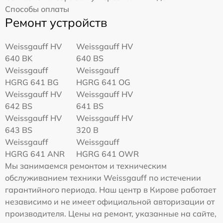
Способы оплаты
Ремонт устройств
Weissgauff HV
Weissgauff HV
640 BK
640 BS
Weissgauff
Weissgauff
HGRG 641 BG
HGRG 641 OG
Weissgauff HV
Weissgauff HV
642 BS
641 BS
Weissgauff HV
Weissgauff HV
643 BS
320 B
Weissgauff
Weissgauff
HGRG 641 ANR
HGRG 641 OWR
Мы занимаемся ремонтом и техническим
обслуживанием техники Weissgauff по истечении
гарантийного периода. Наш центр в Кирове работает
независимо и не имеет официальной авторизации от
производителя. Цены на ремонт, указанные на сайте,