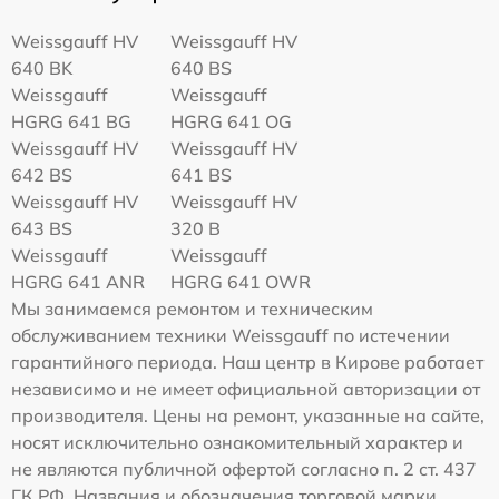
Weissgauff HV
Weissgauff HV
640 BK
640 BS
Weissgauff
Weissgauff
HGRG 641 BG
HGRG 641 OG
Weissgauff HV
Weissgauff HV
642 BS
641 BS
Weissgauff HV
Weissgauff HV
643 BS
320 B
Weissgauff
Weissgauff
HGRG 641 ANR
HGRG 641 OWR
Мы занимаемся ремонтом и техническим
обслуживанием техники Weissgauff по истечении
гарантийного периода. Наш центр в Кирове работает
независимо и не имеет официальной авторизации от
производителя. Цены на ремонт, указанные на сайте,
носят исключительно ознакомительный характер и
не являются публичной офертой согласно п. 2 ст. 437
ГК РФ. Названия и обозначения торговой марки