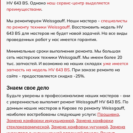
HV 643 BS. Однако
наш сервис-центр выделяется
преимуществами
.
Мы ремонтируем Weissgauff. Наши мастера -
специалисты
по ремонту техники Weissgauff
. Восстановить модель HV
643 BS для мастеров не будет новой задачей. На все виды
проведенных работ у нас имеется гарантия.
Минимальные сроки выполнения ремонта. Мы большая
сеть мастерских техники Weissgauff. Мы имеем более 20
тыс. запчастей. И возможно на наших складах
уже имеется
запчасть на модель HV 643 BS
. При заказе ремонта на
сайте - предоставляется скидка -25%.
Знаем свое дело
Будьте уверены в профессионализме наших мастеров - они
с уверенностью выполнят ремонт Weissgauff HV 643 BS. По
данным наших мастеров в Кирове по ремонту Weissgauff,
наиболее востребованы следующие услуги:
Прошивка
,
Замена конфорки индукционной
,
Замена конфорки
стеклокерамической
,
Замена конфорки чугунной
,
Замена
инвентора в индукционной варочной панели
,
Ремонт