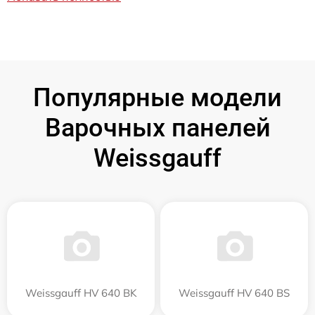
Популярные модели
Варочных панелей
Weissgauff
Weissgauff HV 640 BK
Weissgauff HV 640 BS