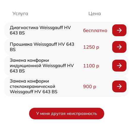
Услуга
Цена
Диагностика Weissgauff HV
бесплатно
643 BS
Прошивка Weissgauff HV 643
1250 р
BS
Замена конфорки
индукционной Weissgauff HV
1100 р
643 BS
Замена конфорки
стеклокерамической
900 р
Weissgauff HV 643 BS
У меня другая неисправность