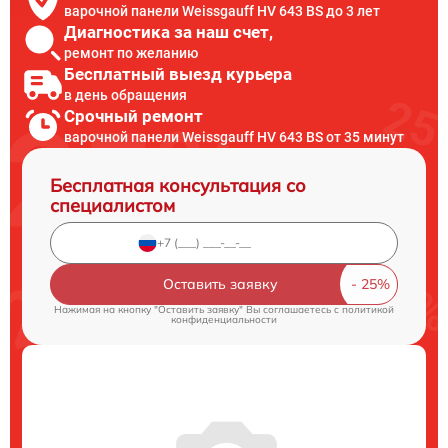
варочной панели Weissgauff HV 643 BS до 3 лет
Диагностика за наш счет,
ремонт по желанию
Бесплатный выезд курьера
в день обращения
Срочный ремонт
варочной панели Weissgauff HV 643 BS от 35 минут
Бесплатная консультация со
специалистом
Оставить заявку
Нажимая на кнопку "Оставить заявку" Вы соглашаетесь c
политикой
конфиденциальности