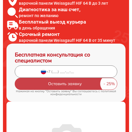
варочной панели Weissgauff HIF 64 B до 3 лет
Диагностика за наш счет,
ремонт по желанию
Бесплатный выезд курьера
в день обращения
Срочный ремонт
варочной панели Weissgauff HIF 64 B от 35 минут
Бесплатная консультация со
специалистом
Оставить заявку
Нажимая на кнопку "Оставить заявку" Вы соглашаетесь c
политикой
конфиденциальности