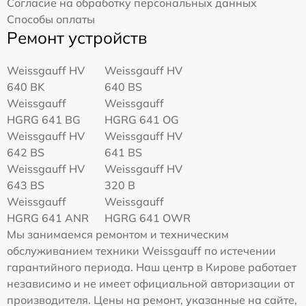
Согласие на обработку персональных данных
Способы оплаты
Ремонт устройств
Weissgauff HV
Weissgauff HV
640 BK
640 BS
Weissgauff
Weissgauff
HGRG 641 BG
HGRG 641 OG
Weissgauff HV
Weissgauff HV
642 BS
641 BS
Weissgauff HV
Weissgauff HV
643 BS
320 B
Weissgauff
Weissgauff
HGRG 641 ANR
HGRG 641 OWR
Мы занимаемся ремонтом и техническим
обслуживанием техники Weissgauff по истечении
гарантийного периода. Наш центр в Кирове работает
независимо и не имеет официальной авторизации от
производителя. Цены на ремонт, указанные на сайте,