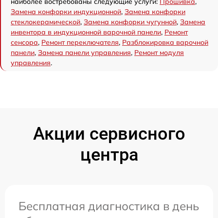
наиболее востребованы следующие услуги:
Прошивка
,
Замена конфорки индукционной
,
Замена конфорки
стеклокерамической
,
Замена конфорки чугунной
,
Замена
инвентора в индукционной варочной панели
,
Ремонт
сенсора
,
Ремонт переключателя
,
Разблокировка варочной
панели
,
Замена панели управления
,
Ремонт модуля
управления
.
Акции сервисного
центра
Бесплатная диагностика в день