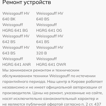
Ремонт устройств
Weissgauff HV
Weissgauff HV
640 BK
640 BS
Weissgauff
Weissgauff
HGRG 641 BG
HGRG 641 OG
Weissgauff HV
Weissgauff HV
642 BS
641 BS
Weissgauff HV
Weissgauff HV
643 BS
320 B
Weissgauff
Weissgauff
HGRG 641 ANR
HGRG 641 OWR
Мы занимаемся ремонтом и техническим
обслуживанием техники Weissgauff по истечении
гарантийного периода. Наш центр в Кирове работает
независимо и не имеет официальной авторизации от
производителя. Цены на ремонт, указанные на сайте,
носят исключительно ознакомительный характер и
не являются публичной офертой согласно п. 2 ст. 437