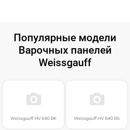
Популярные модели
Варочных панелей
Weissgauff
Weissgauff HV 640 BK
Weissgauff HV 640 BS