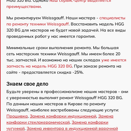
HGG 320 BG. Однако
наш сервис-центр выделяется
преимуществами
.
Мы ремонтируем Weissgauff. Наши мастера -
специалисты
по ремонту техники Weissgauff
. Восстановить модель HGG
320 BG для мастеров не будет новой задачей. На все виды
проведенных работ у нас имеется гарантия.
Минимальные сроки выполнения ремонта. Мы большая
сеть мастерских техники Weissgauff. Мы имеем более 20
тыс. запчастей. И возможно на наших складах
уже имеется
запчасть на модель HGG 320 BG
. При заказе ремонта на
сайте - предоставляется скидка -25%.
Знаем свое дело
Будьте уверены в профессионализме наших мастеров - они
с уверенностью выполнят ремонт Weissgauff HGG 320 BG.
По данным наших мастеров в Кирове по ремонту
Weissgauff, наиболее востребованы следующие услуги:
Прошивка
,
Замена конфорки индукционной
,
Замена
конфорки стеклокерамической
,
Замена конфорки
чугунной
,
Замена инвентора в индукционной варочной