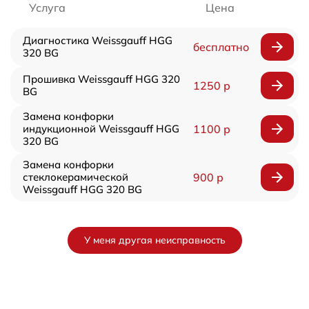
Услуга
Цена
Диагностика Weissgauff HGG
бесплатно
320 BG
Прошивка Weissgauff HGG 320
1250 р
BG
Замена конфорки
индукционной Weissgauff HGG
1100 р
320 BG
Замена конфорки
стеклокерамической
900 р
Weissgauff HGG 320 BG
У меня другая неисправность