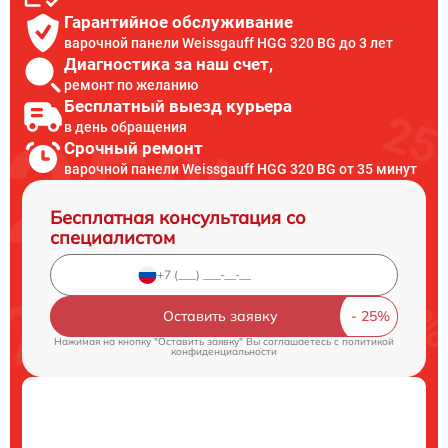
Гарантийное обслуживание
варочной панели Weissgauff HGG 320 BG до 3 лет
Диагностика за наш счет,
ремонт по желанию
Бесплатный выезд курьера
в день обращения
Срочный ремонт
варочной панели Weissgauff HGG 320 BG от 35 минут
Бесплатная консультация со
специалистом
Оставить заявку
Нажимая на кнопку "Оставить заявку" Вы соглашаетесь c
политикой
конфиденциальности