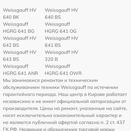
Weissgauff HV
Weissgauff HV
640 BK
640 BS
Weissgauff
Weissgauff
HGRG 641 BG
HGRG 641 OG
Weissgauff HV
Weissgauff HV
642 BS
641 BS
Weissgauff HV
Weissgauff HV
643 BS
320 B
Weissgauff
Weissgauff
HGRG 641 ANR
HGRG 641 OWR
Мы занимаемся ремонтом и техническим
обслуживанием техники Weissgauff по истечении
гарантийного периода. Наш центр в Кирове работает
независимо и не имеет официальной авторизации от
производителя. Цены на ремонт, указанные на сайте,
носят исключительно ознакомительный характер и
не являются публичной офертой согласно п. 2 ст. 437
ГК РФ. Названия и обозначения торговой марки