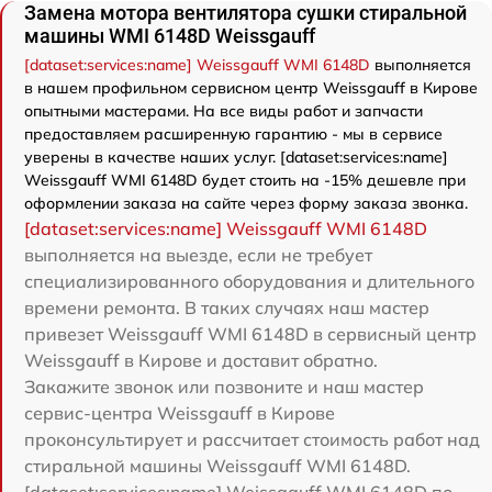
Замена мотора вентилятора сушки стиральной
машины WMI 6148D Weissgauff
[dataset:services:name] Weissgauff WMI 6148D
выполняется
в нашем профильном сервисном центр Weissgauff в Кирове
опытными мастерами. На все виды работ и запчасти
предоставляем расширенную гарантию - мы в сервисе
уверены в качестве наших услуг. [dataset:services:name]
Weissgauff WMI 6148D будет стоить на -15% дешевле при
оформлении заказа на сайте через форму заказа звонка.
[dataset:services:name] Weissgauff WMI 6148D
выполняется на выезде, если не требует
специализированного оборудования и длительного
времени ремонта. В таких случаях наш мастер
привезет Weissgauff WMI 6148D в сервисный центр
Weissgauff в Кирове и доставит обратно.
Закажите звонок или позвоните и наш мастер
сервис-центра Weissgauff в Кирове
проконсультирует и рассчитает стоимость работ над
стиральной машины Weissgauff WMI 6148D.
[dataset:services:name] Weissgauff WMI 6148D по