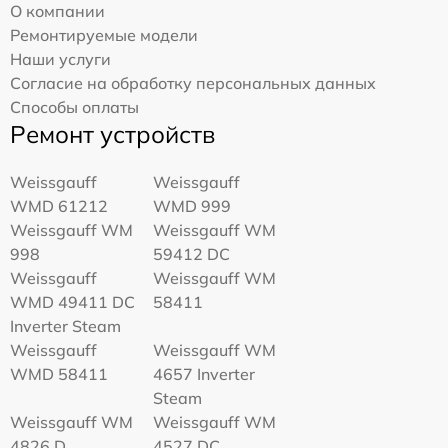
О компании
Ремонтируемые модели
Наши услуги
Согласие на обработку персональных данных
Способы оплаты
Ремонт устройств
Weissgauff
Weissgauff
WMD 61212
WMD 999
Weissgauff WM
Weissgauff WM
998
59412 DC
Weissgauff
Weissgauff WM
WMD 49411 DC
58411
Inverter Steam
Weissgauff
Weissgauff WM
WMD 58411
4657 Inverter
Steam
Weissgauff WM
Weissgauff WM
4826 D
4527 DC