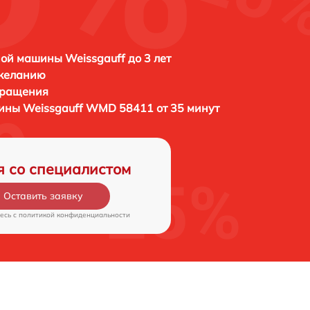
ой машины Weissgauff до 3 лет
 желанию
бращения
шины
Weissgauff WMD 58411 от 35 минут
я со специалистом
Оставить заявку
есь c
политикой конфиденциальности