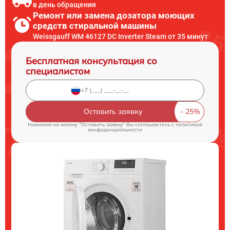
в день обращения
Ремонт или замена дозатора моющих
средств стиральной машины
Weissgauff WM 46127 DC Inverter Steam от 35 минут
Бесплатная консультация со
специалистом
Оставить заявку
Нажимая на кнопку "Оставить заявку" Вы соглашаетесь c
политикой
конфиденциальности