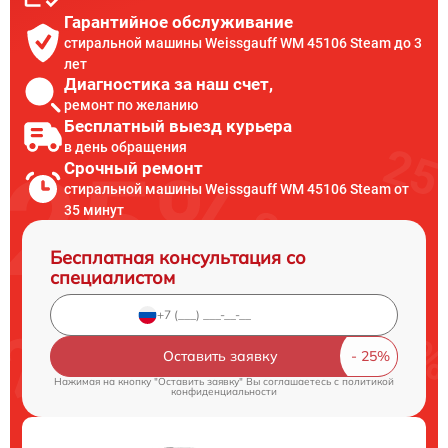
Гарантийное обслуживание
стиральной машины Weissgauff WM 45106 Steam до 3
лет
Диагностика за наш счет,
ремонт по желанию
Бесплатный выезд курьера
в день обращения
Срочный ремонт
стиральной машины Weissgauff WM 45106 Steam от
35 минут
Бесплатная консультация со
специалистом
Оставить заявку
Нажимая на кнопку "Оставить заявку" Вы соглашаетесь c
политикой
конфиденциальности