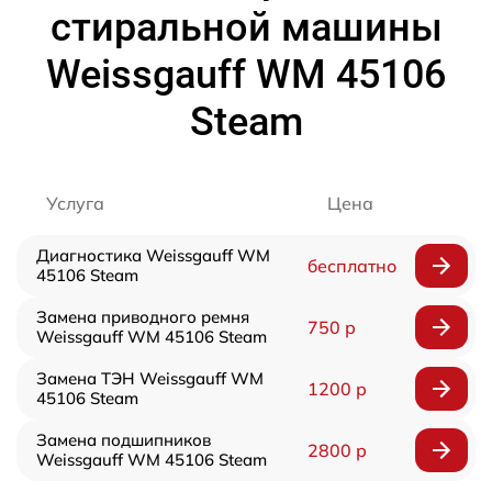
стиральной машины
Weissgauff WM 45106
Steam
Услуга
Цена
Диагностика Weissgauff WM
бесплатно
45106 Steam
Замена приводного ремня
750 р
Weissgauff WM 45106 Steam
Замена ТЭН Weissgauff WM
1200 р
45106 Steam
Замена подшипников
2800 р
Weissgauff WM 45106 Steam