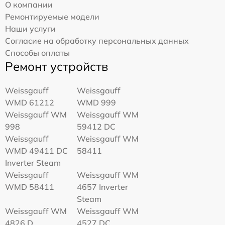
О компании
Ремонтируемые модели
Наши услуги
Согласие на обработку персональных данных
Способы оплаты
Ремонт устройств
Weissgauff
Weissgauff
WMD 61212
WMD 999
Weissgauff WM
Weissgauff WM
998
59412 DC
Weissgauff
Weissgauff WM
WMD 49411 DC
58411
Inverter Steam
Weissgauff
Weissgauff WM
WMD 58411
4657 Inverter
Steam
Weissgauff WM
Weissgauff WM
4826 D
4527 DC