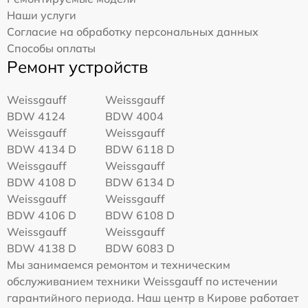
Наши услуги
Согласие на обработку персональных данных
Способы оплаты
Ремонт устройств
Weissgauff
Weissgauff
BDW 4124
BDW 4004
Weissgauff
Weissgauff
BDW 4134 D
BDW 6118 D
Weissgauff
Weissgauff
BDW 4108 D
BDW 6134 D
Weissgauff
Weissgauff
BDW 4106 D
BDW 6108 D
Weissgauff
Weissgauff
BDW 4138 D
BDW 6083 D
Мы занимаемся ремонтом и техническим
обслуживанием техники Weissgauff по истечении
гарантийного периода. Наш центр в Кирове работает