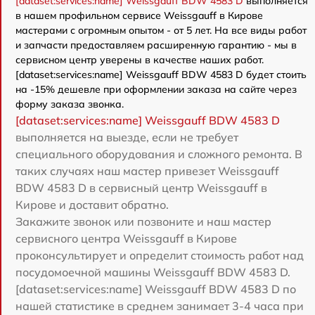
[dataset:services:name] Weissgauff BDW 4583 D
выполняется
в нашем профильном сервисе Weissgauff в Кирове
мастерами с огромным опытом - от 5 лет. На все виды работ
и запчасти предоставляем расширенную гарантию - мы в
сервисном центр уверены в качестве наших работ.
[dataset:services:name] Weissgauff BDW 4583 D будет стоить
на -15% дешевле при оформлении заказа на сайте через
форму заказа звонка.
[dataset:services:name] Weissgauff BDW 4583 D
выполняется на выезде, если не требует
специального оборудования и сложного ремонта. В
таких случаях наш мастер привезет Weissgauff
BDW 4583 D в сервисный центр Weissgauff в
Кирове и доставит обратно.
Закажите звонок или позвоните и наш мастер
сервисного центра Weissgauff в Кирове
проконсультирует и определит стоимость работ над
посудомоечной машины Weissgauff BDW 4583 D.
[dataset:services:name] Weissgauff BDW 4583 D по
нашей статистике в среднем занимает 3-4 часа при