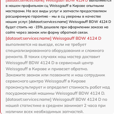
[dataset:services:name] Weissgauff BDW 4124 D
выполняется
в нашем профильном сц Weissgauff в Кирове опытными
мастерами. На все виды услуг и запчасти предоставляем
расширенную гарантию - мы в сц уверены в качестве
наших услуг. [dataset:services:name] Weissgauff BDW 4124 D
будет стоить на -15% дешевле при оформлении заказа на
сайте через звонок или форму обратной связи.
[dataset:services:name] Weissgauff BDW 4124 D
выполняется на выезде, если не требует
специализированного оборудования и сложного
ремонта. В таких случаях наш мастер доставит
Weissgauff BDW 4124 D в сервисный центр
Weissgauff в Кирове и привезет обратно.
Закажите звонок или позвоните и наш сотрудник
сервисного центра Weissgauff в Кирове
проконсультирует и определит стоимость работ над
посудомоечной машины Weissgauff BDW 4124 D.
[dataset:services:name] Weissgauff BDW 4124 D по
нашей статистике в среднем занимает 2 часа при
наличии всех необходимых запчастей.