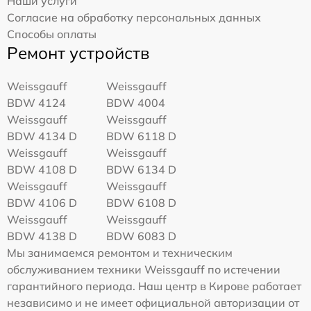
Наши услуги
Согласие на обработку персональных данных
Способы оплаты
Ремонт устройств
Weissgauff
Weissgauff
BDW 4124
BDW 4004
Weissgauff
Weissgauff
BDW 4134 D
BDW 6118 D
Weissgauff
Weissgauff
BDW 4108 D
BDW 6134 D
Weissgauff
Weissgauff
BDW 4106 D
BDW 6108 D
Weissgauff
Weissgauff
BDW 4138 D
BDW 6083 D
Мы занимаемся ремонтом и техническим
обслуживанием техники Weissgauff по истечении
гарантийного периода. Наш центр в Кирове работает
независимо и не имеет официальной авторизации от