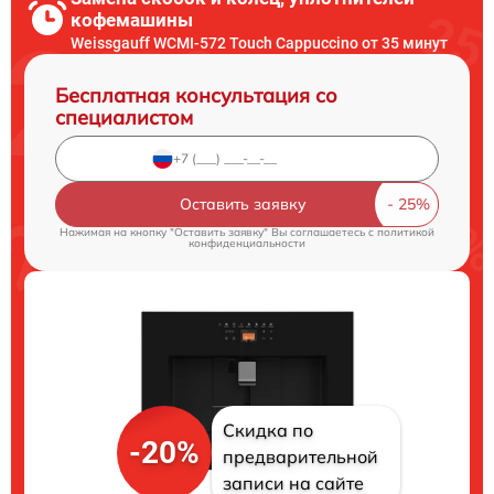
кофемашины
Weissgauff WCMI-572 Touch Cappuccino от 35 минут
Бесплатная консультация со
специалистом
Оставить заявку
Нажимая на кнопку "Оставить заявку" Вы соглашаетесь c
политикой
конфиденциальности
Скидка по
-20%
предварительной
записи на сайте