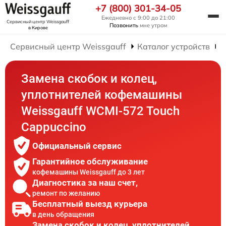
+7 (800) 301-34-05
Ежедневно с 9:00 до 21:00
Сервисный центр Weissgauff
Позвонить
мне утром
в Кирове
Сервисный центр Weissgauff
Каталог устройств
Замена скобок и колец,
уплотнителей кофемашины
Weissgauff WCMI-572 Touch
Cappuccino
Официальный сервис
Гарантийное обслуживание
кофемашины Weissgauff до 3 лет
Диагностика за наш счет,
ремонт по желанию
Бесплатный выезд курьера
в день обращения
Замена скобок и колец, уплотнителей