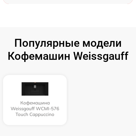
Популярные модели
Кофемашин Weissgauff
Кофемашина
Weissgauff WCMI-576
Touch Cappuccino