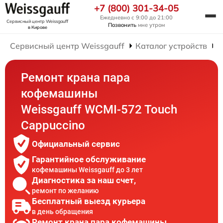
+7 (800) 301-34-05
Ежедневно с 9:00 до 21:00
Сервисный центр Weissgauff
Позвонить
мне утром
в Кирове
Сервисный центр Weissgauff
Каталог устройств
Ремонт крана пара
кофемашины
Weissgauff WCMI-572 Touch
Cappuccino
Официальный сервис
Гарантийное обслуживание
кофемашины Weissgauff до 3 лет
Диагностика за наш счет,
ремонт по желанию
Бесплатный выезд курьера
в день обращения
Ремонт крана пара кофемашины