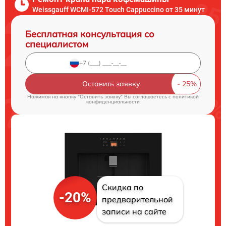
Weissgauff WCMI-572 Touch Cappuccino от 35 минут
Бесплатная консультация со
специалистом
Оставить заявку
Нажимая на кнопку "Оставить заявку" Вы соглашаетесь c
политикой
конфиденциальности
Скидка по
-20%
предварительной
записи на сайте